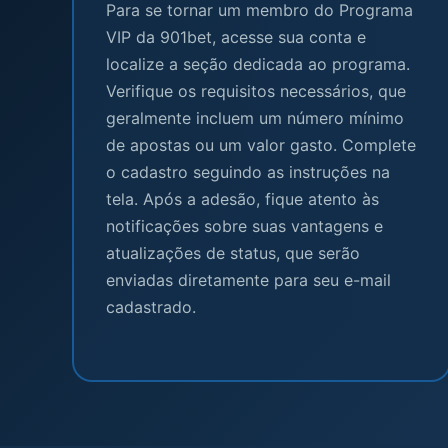
Para se tornar um membro do Programa
VIP da 901bet, acesse sua conta e
localize a seção dedicada ao programa.
Verifique os requisitos necessários, que
geralmente incluem um número mínimo
de apostas ou um valor gasto. Complete
o cadastro seguindo as instruções na
tela. Após a adesão, fique atento às
notificações sobre suas vantagens e
atualizações de status, que serão
enviadas diretamente para seu e-mail
cadastrado.