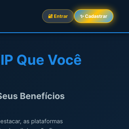
🔐 Entrar
✨ Cadastrar
VIP Que Você
Seus Benefícios
estacar, as plataformas