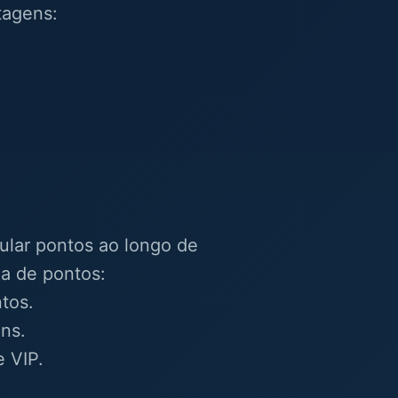
tagens:
ular pontos ao longo de
ma de pontos:
tos.
ns.
e VIP.