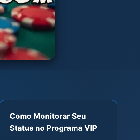
Como Monitorar Seu
Status no Programa VIP