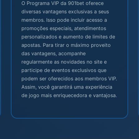
O Programa VIP da 901bet oferece
diversas vantagens exclusivas a seus
membros. Isso pode incluir acesso a
promoções especiais, atendimentos
personalizados e aumento de limites de
apostas. Para tirar o máximo proveito
das vantagens, acompanhe
regularmente as novidades no site e
participe de eventos exclusivos que
podem ser oferecidos aos membros VIP.
Assim, você garantirá uma experiência
de jogo mais enriquecedora e vantajosa.