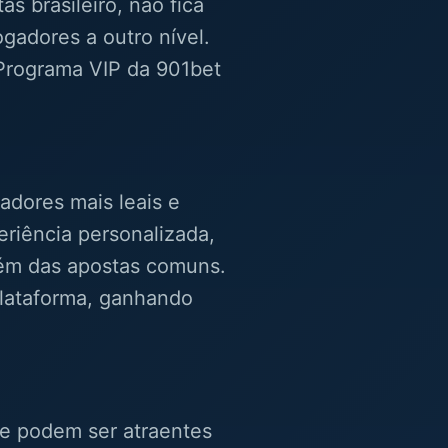
s brasileiro, não fica
gadores a outro nível.
 Programa VIP da 901bet
adores mais leais e
eriência personalizada,
ém das apostas comuns.
plataforma, ganhando
ue podem ser atraentes