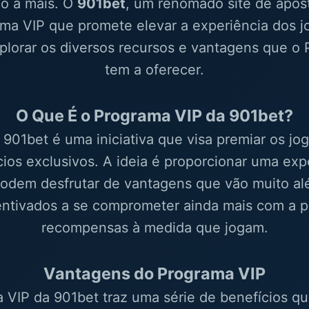
go a mais. O
901bet
, um renomado site de aposta
ama VIP que promete elevar a experiência dos jo
plorar os diversos recursos e vantagens que o
tem a oferecer.
O Que É o Programa VIP da 901bet?
901bet é uma iniciativa que visa premiar os jog
os exclusivos. A ideia é proporcionar uma exp
odem desfrutar de vantagens que vão muito al
entivados a se comprometer ainda mais com a 
recompensas à medida que jogam.
Vantagens do Programa VIP
a VIP da 901bet traz uma série de benefícios q