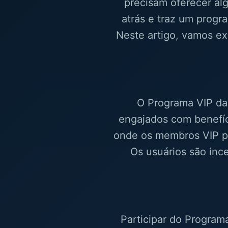
precisam oferecer al
atrás e traz um progr
Neste artigo, vamos ex
O Programa VIP da 
engajados com benefíci
onde os membros VIP p
Os usuários são inc
Participar do Program