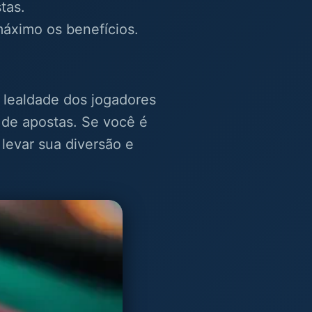
tas.
máximo os benefícios.
lealdade dos jogadores
 de apostas. Se você é
levar sua diversão e